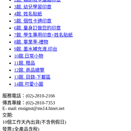
3館. 幼兒學習印章
4館. 姓名貼紙
5館. 個性卡通印章
6館. 量身訂做您的印章
7館. 學生專用印章+姓名貼紙
8館. 畢業季-禮物
9館. 墨水補充液.印台
10館.日常小物
11館. 贈品
12館. 商品總覽
13館. 目錄-下載區
14館.可愛小圖
服務電話：(02)-2810-2166
傳真專線：(02)-2810-7353
E- mail: ensignst@ms14.hinet.net
交期:
10個工作天內出貨(不含例假日)
發票:(全產品含稅)