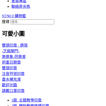
會員專區
聯絡奇米熊
NT$
0
0
購物籃
搜尋
可愛小圖
雙頭印章 - 選我
-芝麻開門-
樂樂象-同樂會
迴墨日期章
雙頭印章
注音符號印章
墨水補充液
歡迎光臨
請戴口罩印章
1館. 主題教學印章
2館. 輔助教學連續印章