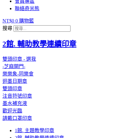
會員專區
聯絡奇米熊
NT$
0
0
購物籃
搜尋
2館. 輔助教學連續印章
雙頭印章 - 選我
-芝麻開門-
樂樂象-同樂會
迴墨日期章
雙頭印章
注音符號印章
墨水補充液
歡迎光臨
請戴口罩印章
1館. 主題教學印章
2館. 輔助教學連續印章