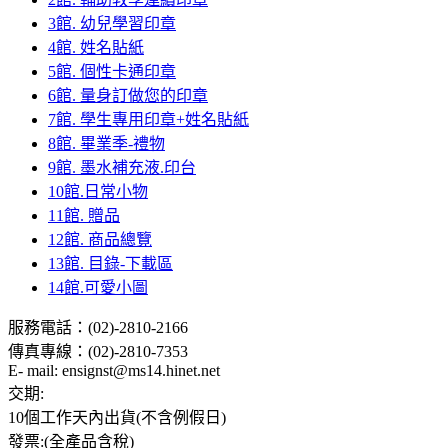
3館. 幼兒學習印章
4館. 姓名貼紙
5館. 個性卡通印章
6館. 量身訂做您的印章
7館. 學生專用印章+姓名貼紙
8館. 畢業季-禮物
9館. 墨水補充液.印台
10館.日常小物
11館. 贈品
12館. 商品總覽
13館. 目錄-下載區
14館.可愛小圖
服務電話：(02)-2810-2166
傳真專線：(02)-2810-7353
E- mail: ensignst@ms14.hinet.net
交期:
10個工作天內出貨(不含例假日)
發票:(全產品含稅)