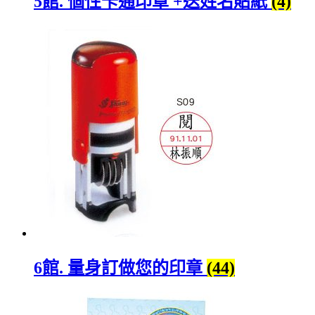
5館. 個性卡通印章 +送姓名貼紙
(4)
6館. 量身訂做您的印章
(44)