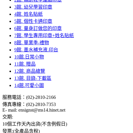
3館. 幼兒學習印章
4館. 姓名貼紙
5館. 個性卡通印章
6館. 量身訂做您的印章
7館. 學生專用印章+姓名貼紙
8館. 畢業季-禮物
9館. 墨水補充液.印台
10館.日常小物
11館. 贈品
12館. 商品總覽
13館. 目錄-下載區
14館.可愛小圖
服務電話：(02)-2810-2166
傳真專線：(02)-2810-7353
E- mail: ensignst@ms14.hinet.net
交期:
10個工作天內出貨(不含例假日)
發票:(全產品含稅)